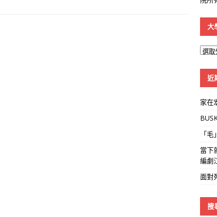
大
大
學
線
近
家在
BUS
「毛
當下
編劇
面對
搜