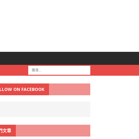
LLOW ON FACEBOOK
門文章