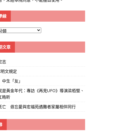
學線
期文章
宏志
K明文規定
」中生「友」
就是黃金年代：專訪《再見UFO》導演梁栢堅、
江皓昕
死亡 毋忘愛與宏福苑遇難者家屬相伴同行
尋