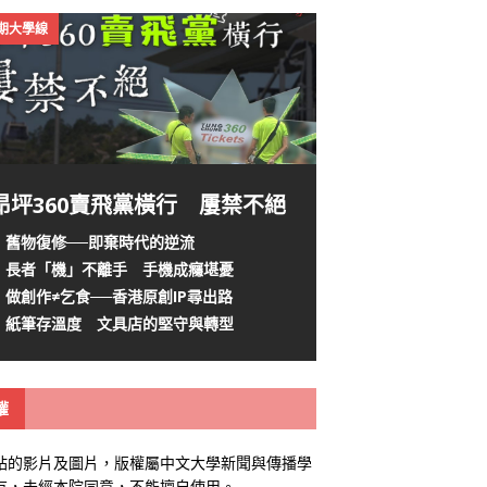
4期大學線
昂坪360賣飛黨橫行 屢禁不絕
舊物復修──即棄時代的逆流
長者「機」不離手 手機成癮堪憂
做創作≠乞食──香港原創IP尋出路
紙筆存溫度 文具店的堅守與轉型
權
站的影片及圖片，版權屬中文大學新聞與傳播學
有，未經本院同意，不能擅自使用。