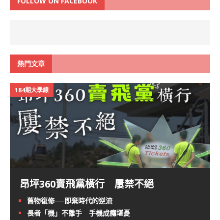
FOLLOW ON FACEBOOK
熱門文章
184期大學線
昂坪360賣飛黨橫行 屢禁不絕
舊物復修──即棄時代的逆流
長者「機」不離手 手機成癮堪憂