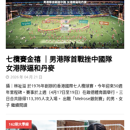
七欖賽金禧 ｜男港隊首戰挫中國隊ㅤ
女港隊逼和丹麥
2026 年 04 月 21 日
攝｜林祉溢 於1976年創辦的香港國際七人欖球賽，今年迎來50週
年里程碑。賽事於上週（4月17日至19日）在啟德體育園舉行，三
日合共錄得113,395人次入場。 出戰「Melrose銀劍賽」的男、女
子
繼續閱讀
162期大學線