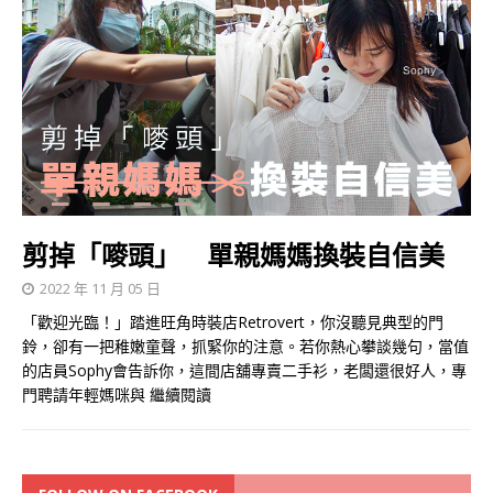
剪掉「嘜頭」 單親媽媽換裝自信美
2022 年 11 月 05 日
「歡迎光臨！」踏進旺角時裝店Retrovert，你沒聽見典型的門
鈴，卻有一把稚嫩童聲，抓緊你的注意。若你熱心攀談幾句，當值
的店員Sophy會告訴你，這間店舖專賣二手衫，老闆還很好人，專
門聘請年輕媽咪與
繼續閱讀