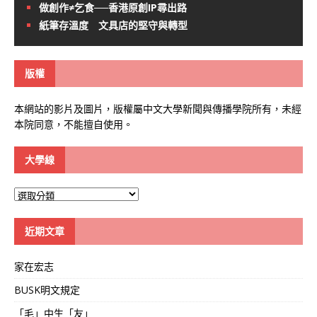
做創作≠乞食──香港原創IP尋出路
紙筆存溫度 文具店的堅守與轉型
版權
本網站的影片及圖片，版權屬中文大學新聞與傳播學院所有，未經
本院同意，不能擅自使用。
大學線
大
學
線
近期文章
家在宏志
BUSK明文規定
「毛」中生「友」