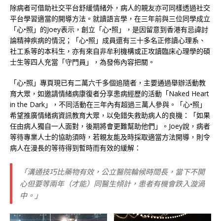
除病者可借助社交平台舒緩情緒外，病人的親友亦可同樣透過社交
平台學習適當的開導方法。就讀語言學，在三年前與三位同學成立
「心•照」的Joey表示，創立「心•照」，是因留意到香港有忌諱討
論精神疾病的情況；「心•照」成員還有三十多名正修讀心理系、
社工系等的本科生，亦有來自非牟利機構或正攻讀臨床心理學的碩
士生等四人充當「守門員」，為發佈內容把關。
「心•照」專頁現已有二萬六千多個追隨者，主要通過舉辦活動教
育大眾，如邀請情緒病康復者分享患病經歷的活動「Naked Heart
in the Dark」，不同活動在三年內有超過三萬人參與。「心•照」
希望推廣情緒病資訊教育大眾，以免錯失救助病人的良機：「如果
任由病人獨自一人面對，後期將會更難幫助他們」。Joey說，病者
等待專業人士的協助須時，若親友能及時採取適當方法開導，則令
病人在漫長的等待得到暫時而有效的緩解：
「溝通技巧比藥物有效，公立醫院輪候時間長，當下不開
心但要等兩年（才能）同醫生傾計，患者有機會跌入漩渦
中。」