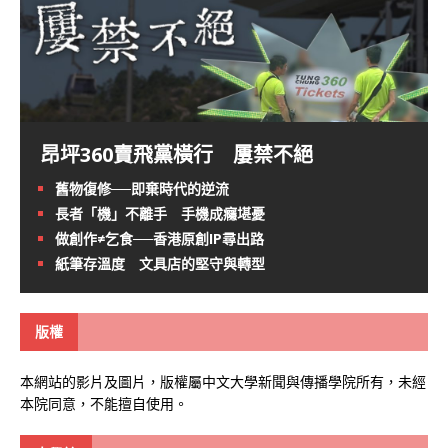
昂坪360賣飛黨橫行 屢禁不絕
舊物復修──即棄時代的逆流
長者「機」不離手 手機成癮堪憂
做創作≠乞食──香港原創IP尋出路
紙筆存溫度 文具店的堅守與轉型
版權
本網站的影片及圖片，版權屬中文大學新聞與傳播學院所有，未經
本院同意，不能擅自使用。