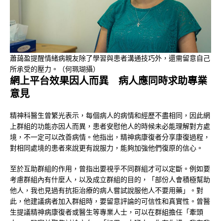
蕭藹盈提醒情緒病親友除了學習與患者溝通技巧外，還需留意自己
所承受的壓力。（何珮瑚攝）
網上平台效果因人而異 病人應同時求助專業
意見
精神科醫生曾繁光表示，每個病人的病情和經歷不盡相同，因此網
上群組的功能亦因人而異，患者安慰他人的時候未必能理解對方處
境，不一定可以改善病情。他指出，精神病康復者分享康復過程，
對相同處境的患者來說更有說服力，能夠加強他們復原的信心。
至於互助群組的作用，曾指出要視乎不同群組才可以定斷。例如要
考慮群組內有什麼人，以及成立群組的目的，「部份人會積極幫助
他人，我也見過有抗拒治療的病人嘗試說服他人不要用藥」。對
此，他建議病者加入群組時，要留意評論的可信性和真實性。曾醫
生提議精神病康復者或醫生等專業人士，可以在群組擔任「牽頭