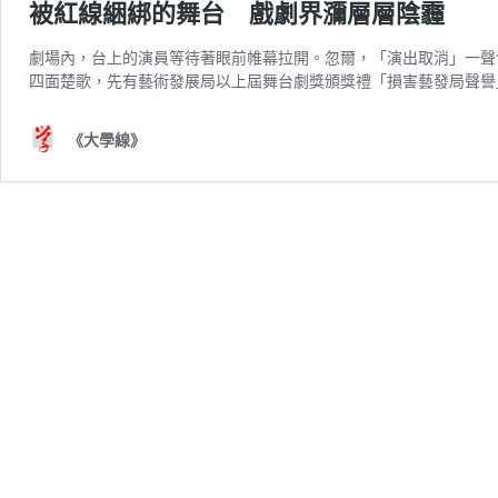
被紅線綑綁的舞台 戲劇界瀰層層陰霾
劇場內，台上的演員等待著眼前帷幕拉開。忽爾，「演出取消」一聲
四面楚歌，先有藝術發展局以上屆舞台劇獎頒獎禮「損害藝發局聲譽
《大學線》