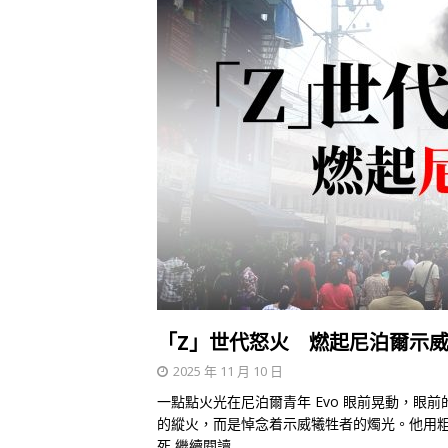
「Z」世代怒火 燃起尼泊爾示
2025 年 11 月 10 日
一點點火光在尼泊爾青年 Evo 眼前晃動，
的縱火，而是悼念着示威犧牲者的燭光。他用
死
繼續閱讀