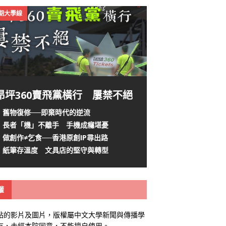
4期大學線
昂坪360賣飛黨橫行 屢禁不絕
舊物復修──即棄時代的逆流
長者「機」不離手 手機成癮堪憂
做創作≠乞食──香港原創IP尋出路
紙筆存溫度 文具店的堅守與轉型
權
站的影片及圖片，版權屬中文大學新聞與傳播學
有，未經本院同意，不能擅自使用。