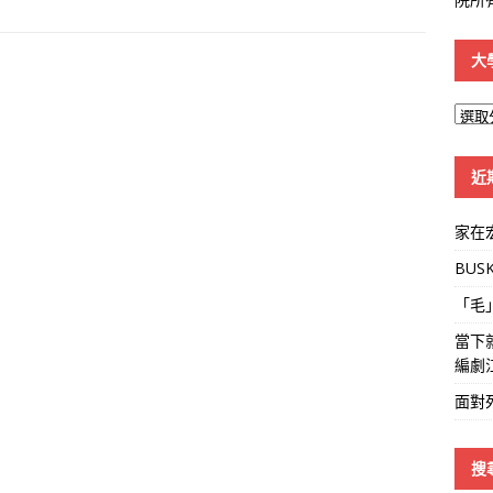
大
大
學
線
近
家在
BUS
「毛
當下
編劇
面對
搜