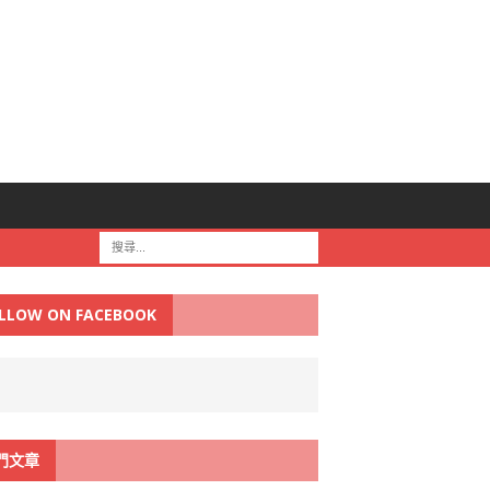
LLOW ON FACEBOOK
門文章