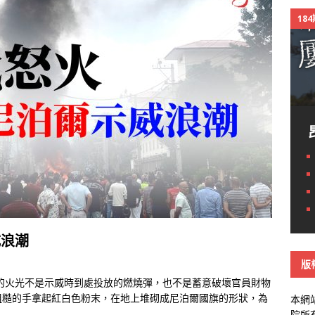
18
威浪潮
版
眼前的火光不是示威時到處投放的燃燒彈，也不是蓄意破壞官員財物
粗糙的手拿起紅白色粉末，在地上堆砌成尼泊爾國旗的形狀，為
本網
院所