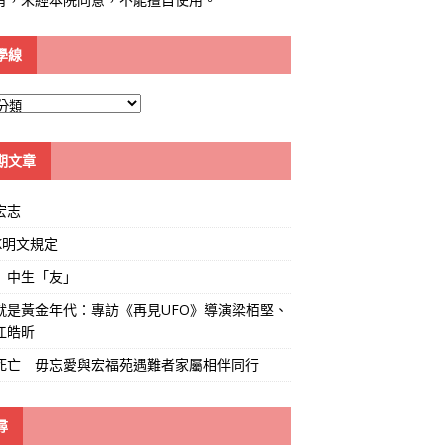
學線
期文章
宏志
K明文規定
」中生「友」
就是黃金年代：專訪《再見UFO》導演梁栢堅、
江皓昕
死亡 毋忘愛與宏福苑遇難者家屬相伴同行
尋