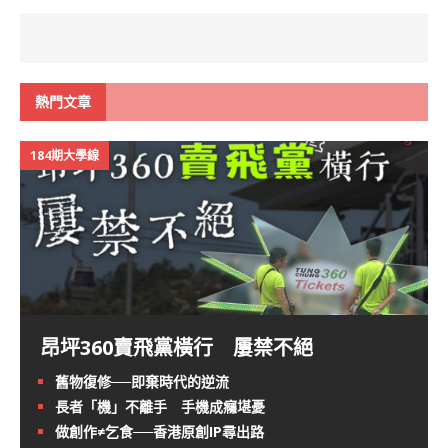
熱門文章
184期大學線
昂坪360賣飛黨橫行 屢禁不絕
舊物復修──即棄時代的逆流
長者「機」不離手 手機成癮堪憂
做創作≠乞食──香港原創IP尋出路