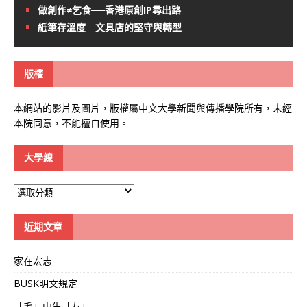
做創作≠乞食──香港原創IP尋出路
紙筆存溫度 文具店的堅守與轉型
版權
本網站的影片及圖片，版權屬中文大學新聞與傳播學院所有，未經
本院同意，不能擅自使用。
大學線
大
學
線
近期文章
家在宏志
BUSK明文規定
「毛」中生「友」