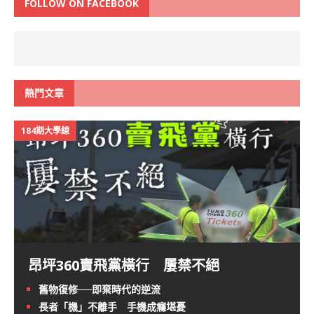
FOLLOW ON FACEBOOK
熱門文章
184期大學線
昂坪360賣飛黨橫行 屢禁不絕
舊物復修──即棄時代的逆流
長者「機」不離手 手機成癮堪憂