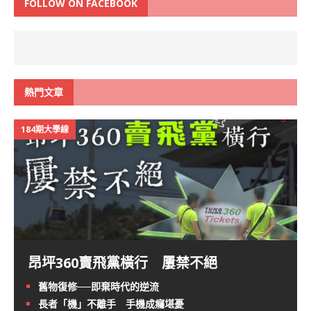
FOLLOW ON FACEBOOK
熱門文章
184期大學線
昂坪360賣飛黨橫行 屢禁不絕
舊物復修──即棄時代的逆流
長者「機」不離手 手機成癮堪憂