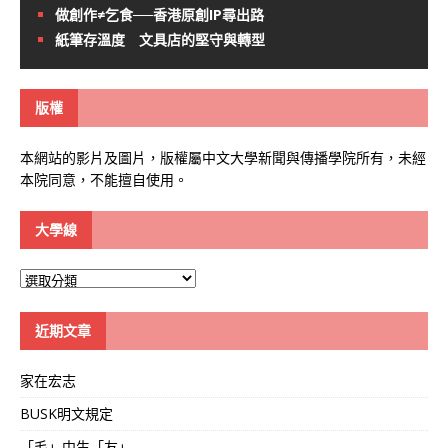
做創作≠乞食──香港原創IP尋出路
紙筆存溫度 文具店的堅守與轉型
版權
本網站的影片及圖片，版權屬中文大學新聞與傳播學院所有，未經
本院同意，不能擅自使用。
大學線
大
學
線
近期文章
家在宏志
BUSK明文規定
「毛」中生「友」