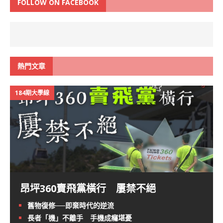
FOLLOW ON FACEBOOK
熱門文章
184期大學線
昂坪360賣飛黨橫行 屢禁不絕
舊物復修──即棄時代的逆流
長者「機」不離手 手機成癮堪憂