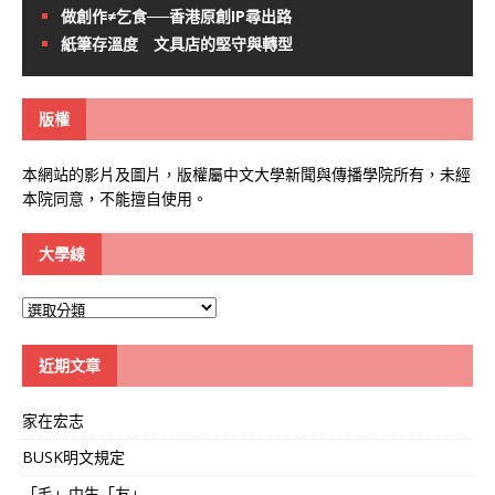
做創作≠乞食──香港原創IP尋出路
紙筆存溫度 文具店的堅守與轉型
版權
本網站的影片及圖片，版權屬中文大學新聞與傳播學院所有，未經
本院同意，不能擅自使用。
大學線
大
學
線
近期文章
家在宏志
BUSK明文規定
「毛」中生「友」