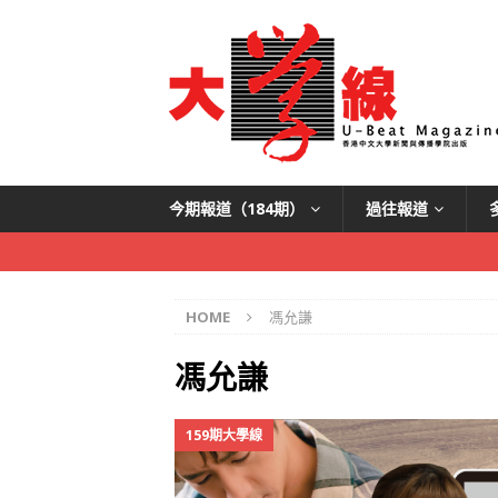
今期報道（184期）
過往報道
HOME
馮允謙
馮允謙
159期大學線