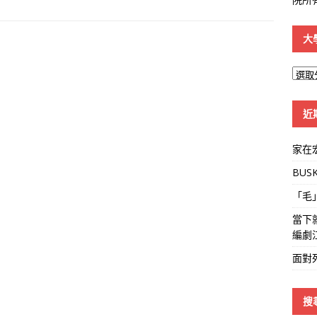
大
大
學
線
近
家在
BUS
「毛
當下
編劇
面對
搜