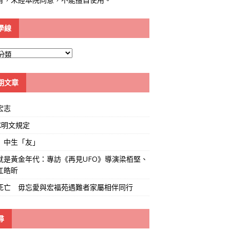
學線
期文章
宏志
K明文規定
」中生「友」
就是黃金年代：專訪《再見UFO》導演梁栢堅、
江皓昕
死亡 毋忘愛與宏福苑遇難者家屬相伴同行
尋