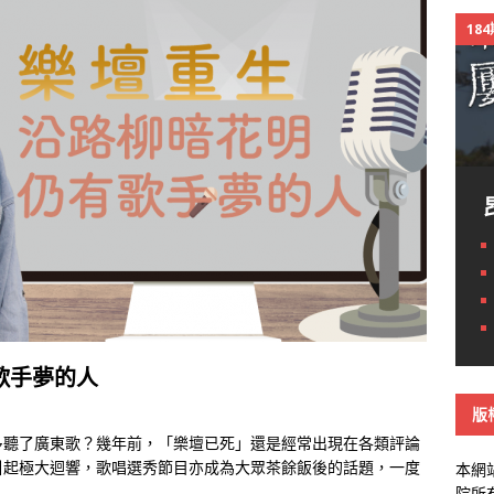
18
歌手夢的人
版
多聽了廣東歌？幾年前，「樂壇已死」還是經常出現在各類評論
引起極大迴響，歌唱選秀節目亦成為大眾茶餘飯後的話題，一度
本網
院所