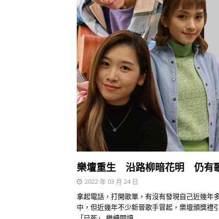
樂壇重生 沿路柳暗花明 仍有
2022 年 03 月 24 日
拿起電話，打開歌單，有沒有發現自己近幾年
中，但近幾年不少新晉歌手冒起，樂壇頒獎禮
「已死」
繼續閱讀