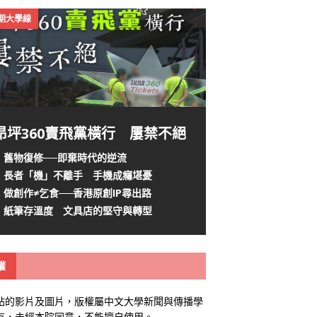
4期大學線
昂坪360賣飛黨橫行 屢禁不絕
舊物復修──即棄時代的逆流
長者「機」不離手 手機成癮堪憂
做創作≠乞食──香港原創IP尋出路
紙筆存溫度 文具店的堅守與轉型
權
站的影片及圖片，版權屬中文大學新聞與傳播學
有，未經本院同意，不能擅自使用。