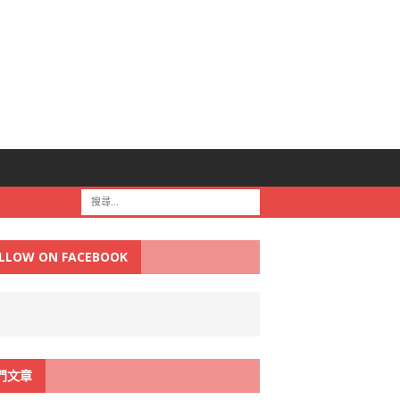
LLOW ON FACEBOOK
門文章