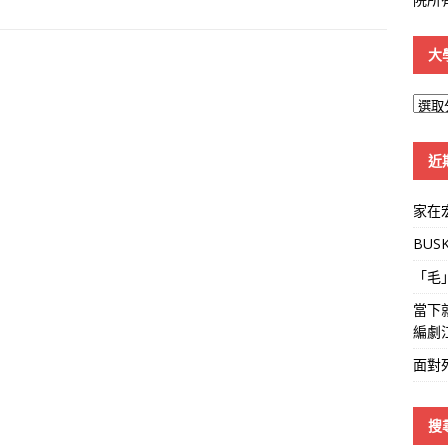
大
大
學
線
近
家在
BUS
「毛
當下
編劇
面對
搜