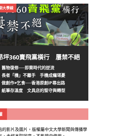
4期大學線
昂坪360賣飛黨橫行 屢禁不絕
舊物復修──即棄時代的逆流
長者「機」不離手 手機成癮堪憂
做創作≠乞食──香港原創IP尋出路
紙筆存溫度 文具店的堅守與轉型
權
站的影片及圖片，版權屬中文大學新聞與傳播學
有，未經本院同意，不能擅自使用。