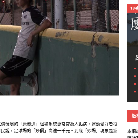
18
版
五億發展的「康體通」租場系統更常常為人詬病。運動愛好者投
市民說，足球場的「炒價」高達一千元。到底「炒場」現象是系
本網
院所