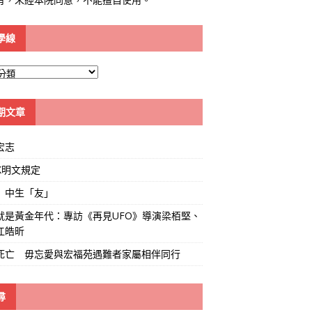
學線
期文章
宏志
K明文規定
」中生「友」
就是黃金年代：專訪《再見UFO》導演梁栢堅、
江皓昕
死亡 毋忘愛與宏福苑遇難者家屬相伴同行
尋