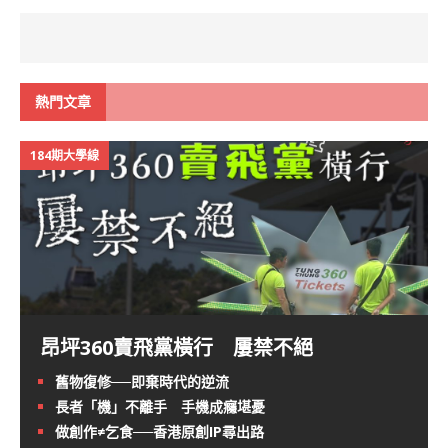
熱門文章
184期大學線
昂坪360賣飛黨橫行 屢禁不絕
舊物復修──即棄時代的逆流
長者「機」不離手 手機成癮堪憂
做創作≠乞食──香港原創IP尋出路