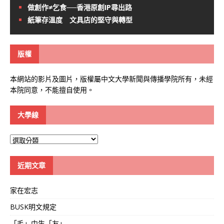
做創作≠乞食──香港原創IP尋出路
紙筆存溫度 文具店的堅守與轉型
版權
本網站的影片及圖片，版權屬中文大學新聞與傳播學院所有，未經
本院同意，不能擅自使用。
大學線
大
學
線
近期文章
家在宏志
BUSK明文規定
「毛」中生「友」