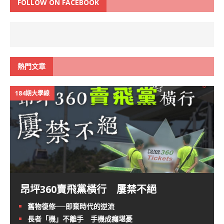
FOLLOW ON FACEBOOK
熱門文章
184期大學線
昂坪360賣飛黨橫行 屢禁不絕
舊物復修──即棄時代的逆流
長者「機」不離手 手機成癮堪憂