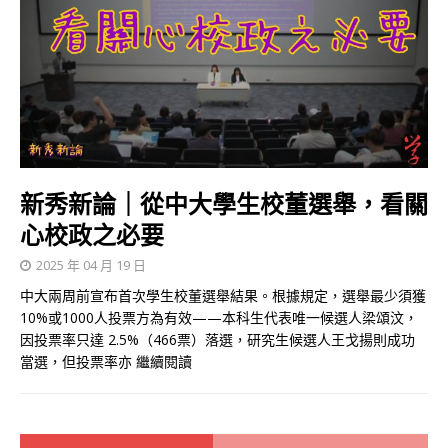
新秀新論｜從中大學生校董選舉，看關
心校政之必要
2025 年 04 月 19 日
中大兩周前宣布首次學生校董選舉結果。根據規定，選舉最少須獲
10%或1000人投票方為有效——本科生代表唯一候選人梁頌汶，
因投票率只達 2.5%（466票）落選，研究生候選人王戈揚則成功
當選，但投票率亦
繼續閱讀