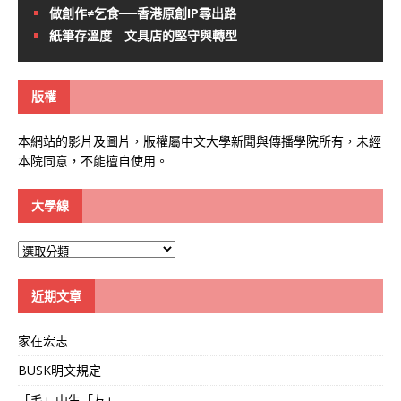
做創作≠乞食──香港原創IP尋出路
紙筆存溫度 文具店的堅守與轉型
版權
本網站的影片及圖片，版權屬中文大學新聞與傳播學院所有，未經
本院同意，不能擅自使用。
大學線
大
學
線
近期文章
家在宏志
BUSK明文規定
「毛」中生「友」