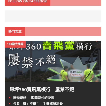
FOLLOW ON FACEBOOK
熱門文章
184期大學線
昂坪360賣飛黨橫行 屢禁不絕
舊物復修──即棄時代的逆流
長者「機」不離手 手機成癮堪憂