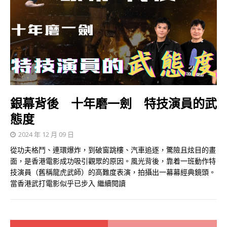
銀幕背後 十年磨一劍 特技演員的武
態度
2024 年 12 月 09 日
從功夫格鬥、連環爆炸，到破窗跳樓、汽車追逐，驚險且炫目的畫
面，是香港電影成功吸引觀眾的原因。風光背後，靠着一班動作特
技演員（舊稱龍虎武師）的高難度表演，拍攝出一幕幕經典鏡頭。
當香港武打電影似乎已步入
繼續閱讀