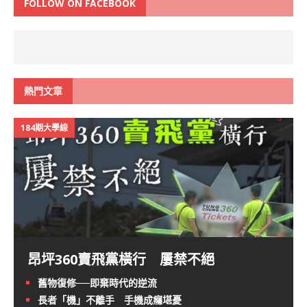
FOLLOW ON FACEBOOK
熱門文章
184期大學線
昂坪360賣飛黨橫行 屢禁不絕
舊物復修──即棄時代的逆流
長者「機」不離手 手機成癮堪憂