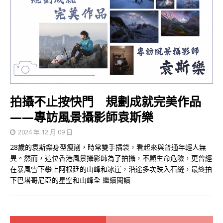
拍攝不止按快門 規劃成就完美作品
——專訪風景攝影師袁斯樂
2024 年 12 月 09 日
28歲的袁斯樂身型瘦削，時常雙手插袋，看起來與普通年輕人無
異。然而，這位香港風景攝影師為了拍攝，不顧生命危險，更曾經
在暴風雪下攀上阿根廷的山峰和冰崖，沿途多次跌入石縫，最終拍
下巴塔哥尼亞的星空和山峰全
繼續閱讀