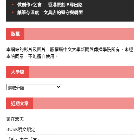
做創作≠乞食──香港原創IP尋出路
紙筆存溫度 文具店的堅守與轉型
版權
本網站的影片及圖片，版權屬中文大學新聞與傳播學院所有，未經
本院同意，不能擅自使用。
大學線
大
學
線
近期文章
家在宏志
BUSK明文規定
「毛」中生「友」