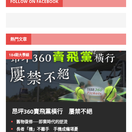
FOLLOW ON FACEBOOK
熱門文章
184期大學線
昂坪360賣飛黨橫行 屢禁不絕
舊物復修──即棄時代的逆流
長者「機」不離手 手機成癮堪憂