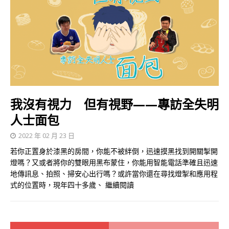
我沒有視力 但有視野——專訪全失明
人士面包
2022 年 02 月 23 日
若你正置身於漆黑的房間，你能不被絆倒，迅速摸黑找到開關掣開
燈嗎？又或者將你的雙眼用黑布蒙住，你能用智能電話準確且迅速
地傳訊息、拍照、掃安心出行嗎？或許當你還在尋找燈掣和應用程
式的位置時，現年四十多歲、
繼續閱讀