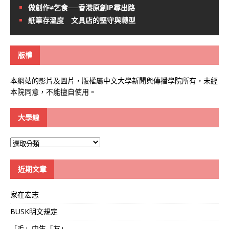
做創作≠乞食──香港原創IP尋出路
紙筆存溫度 文具店的堅守與轉型
版權
本網站的影片及圖片，版權屬中文大學新聞與傳播學院所有，未經
本院同意，不能擅自使用。
大學線
大
學
線
近期文章
家在宏志
BUSK明文規定
「毛」中生「友」