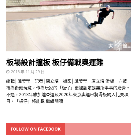
板場設計撞板 板仔備戰奧運難
2016 年 11 月 29 日
編輯│譚瑩瑩 記者│唐立培 攝影│譚瑩瑩 唐立培 滑板一向被
視為街頭玩意，作為玩家的「板仔」更被認定是無所事事的廢青。
不過，2018年雅加達亞運及2020年東京奧運已將滑板納入比賽項
目，「板仔」將能踩
繼續閱讀
FOLLOW ON FACEBOOK