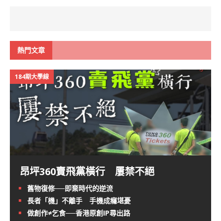
熱門文章
184期大學線
昂坪360賣飛黨橫行 屢禁不絕
舊物復修──即棄時代的逆流
長者「機」不離手 手機成癮堪憂
做創作≠乞食──香港原創IP尋出路