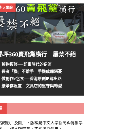
4期大學線
昂坪360賣飛黨橫行 屢禁不絕
舊物復修──即棄時代的逆流
長者「機」不離手 手機成癮堪憂
做創作≠乞食──香港原創IP尋出路
紙筆存溫度 文具店的堅守與轉型
權
站的影片及圖片，版權屬中文大學新聞與傳播學
有，未經本院同意，不能擅自使用。