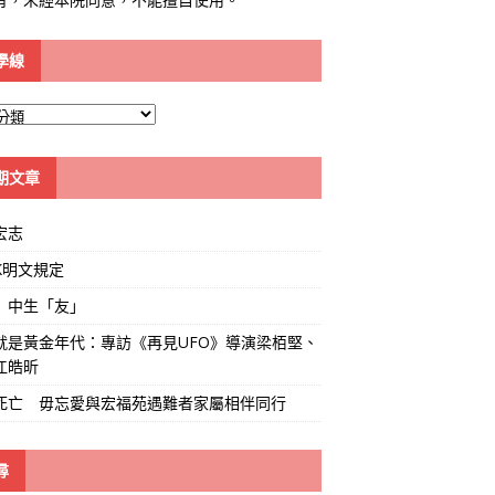
學線
期文章
宏志
K明文規定
」中生「友」
就是黃金年代：專訪《再見UFO》導演梁栢堅、
江皓昕
死亡 毋忘愛與宏福苑遇難者家屬相伴同行
尋