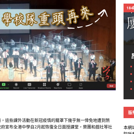
18
版
演，這些課外活動在新冠疫情的籠罩下幾乎無一倖免地遭到煞
政府宣布全港中學自2月起恢復全日面授課堂，樂團和戲社等社
本網
院所