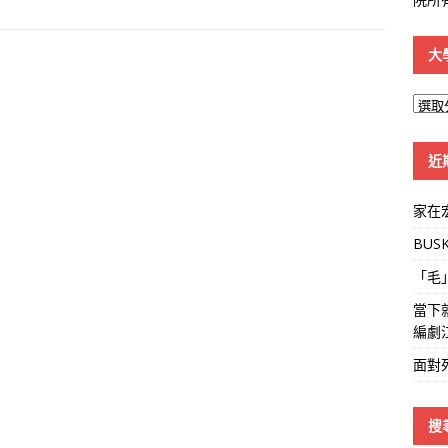
大
大
學
線
近
家在
BUS
「毛
當下
編劇
面對
搜