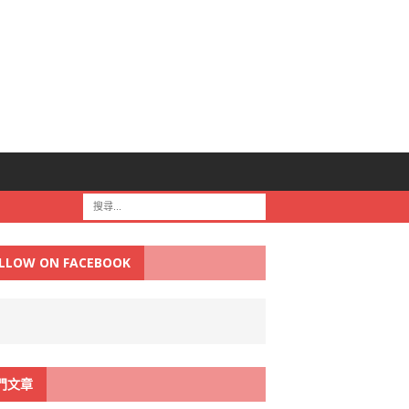
LLOW ON FACEBOOK
門文章