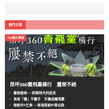
熱門文章
184期大學線
昂坪360賣飛黨橫行 屢禁不絕
舊物復修──即棄時代的逆流
長者「機」不離手 手機成癮堪憂
做創作≠乞食──香港原創IP尋出路