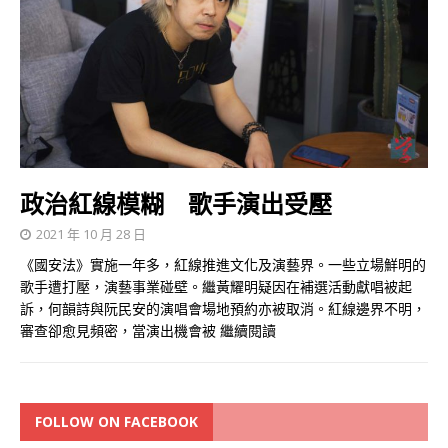
政治紅線模糊 歌手演出受壓
2021 年 10 月 28 日
《國安法》實施一年多，紅線推進文化及演藝界。一些立場鮮明的
歌手遭打壓，演藝事業碰壁。繼黃耀明疑因在補選活動獻唱被起
訴，何韻詩與阮民安的演唱會場地預約亦被取消。紅線邊界不明，
審查卻愈見頻密，當演出機會被
繼續閱讀
FOLLOW ON FACEBOOK