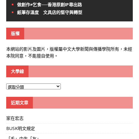
做創作≠乞食──香港原創IP尋出路
紙筆存溫度 文具店的堅守與轉型
版權
本網站的影片及圖片，版權屬中文大學新聞與傳播學院所有，未經
本院同意，不能擅自使用。
大學線
大
學
線
近期文章
家在宏志
BUSK明文規定
「毛」中生「友」