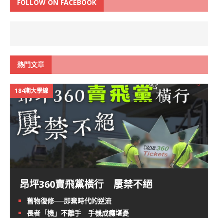
FOLLOW ON FACEBOOK
熱門文章
184期大學線
昂坪360賣飛黨橫行 屢禁不絕
舊物復修──即棄時代的逆流
長者「機」不離手 手機成癮堪憂