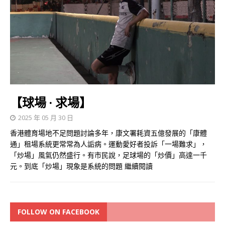
【球場 · 求場】
2025 年 05 月 30 日
香港體育場地不足問題討論多年，康文署耗資五億發展的「康體
通」租場系統更常常為人詬病。運動愛好者投訴「一場難求」，
「炒場」風氣仍然盛行。有市民說，足球場的「炒價」高達一千
元。到底「炒場」現象是系統的問題
繼續閱讀
FOLLOW ON FACEBOOK