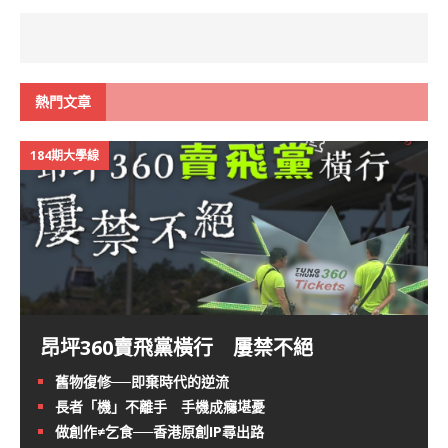
熱門文章
184期大學線
昂坪360賣飛黨橫行 屢禁不絕
舊物復修──即棄時代的逆流
長者「機」不離手 手機成癮堪憂
做創作≠乞食──香港原創IP尋出路