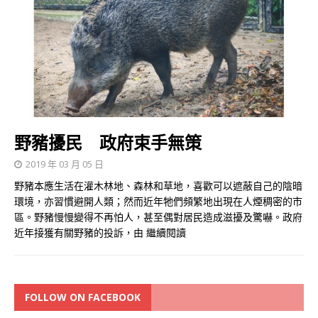
野豬擾民 政府束手無策
2019 年 03 月 05 日
野豬本應生活在灌木林地、森林和草地，喜歡可以遮蔽自己的陰暗
環境，亦習慣避開人類；然而近年牠們頻繁地出現在人煙稠密的市
區。野豬慢慢變得不再怕人，甚至偶對居民造成滋擾及驚嚇。政府
近年接獲有關野豬的投訴，由
繼續閱讀
FOLLOW ON FACEBOOK