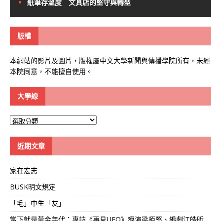
紙筆存溫度 文具店的堅守與轉型
版權
本網站的影片及圖片，版權屬中文大學新聞與傳播學院所有，未經
本院同意，不能擅自使用。
大學線
大
學
線
近期文章
家在宏志
BUSK明文規定
「毛」中生「友」
當下就是黃金年代：專訪《再見UFO》導演梁栢堅、編劇江皓昕