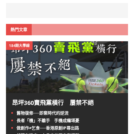
熱門文章
184期大學線
昂坪360賣飛黨橫行 屢禁不絕
舊物復修──即棄時代的逆流
長者「機」不離手 手機成癮堪憂
做創作≠乞食──香港原創IP尋出路