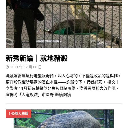
新秀新論｜就地豬殺
2021 年 12 月 08 日
漁護署雷厲風行地獵殺野豬，叫人心寒的，不僅是政策的是與非，
更在於政權所展露的嗜血本性——誅殺令下，異者必死。 撰文｜
李樂宜 11月初有輔警於北角被野豬咬傷，漁護署隨即大改作風，
宣佈將「人道毀滅」市區野
繼續閱讀
140期大學線