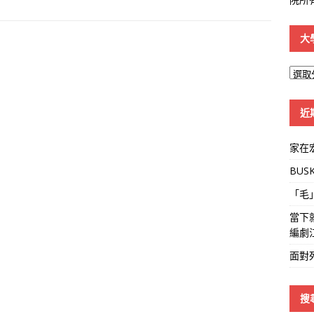
大
大
學
線
近
家在
BUS
「毛
當下
編劇
面對
搜