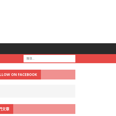
LLOW ON FACEBOOK
門文章