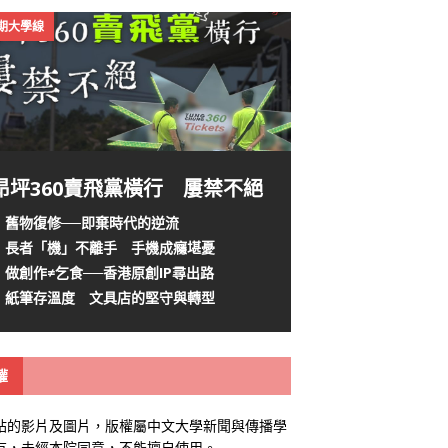
4期大學線
昂坪360賣飛黨橫行 屢禁不絕
舊物復修──即棄時代的逆流
長者「機」不離手 手機成癮堪憂
做創作≠乞食──香港原創IP尋出路
紙筆存溫度 文具店的堅守與轉型
權
站的影片及圖片，版權屬中文大學新聞與傳播學
有，未經本院同意，不能擅自使用。