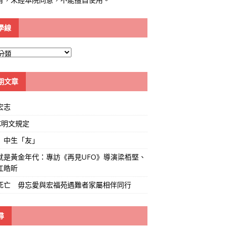
學線
期文章
宏志
K明文規定
」中生「友」
就是黃金年代：專訪《再見UFO》導演梁栢堅、
江皓昕
死亡 毋忘愛與宏福苑遇難者家屬相伴同行
尋