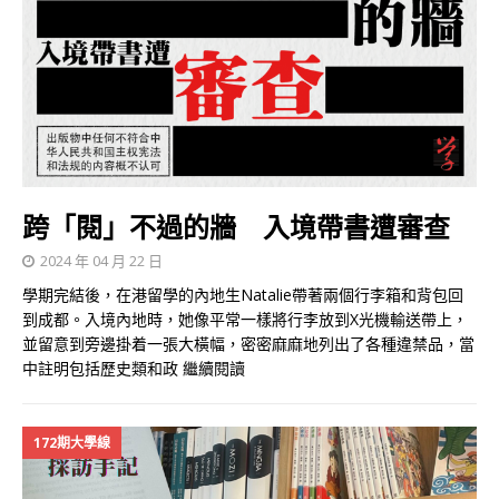
跨「閱」不過的牆 入境帶書遭審查
2024 年 04 月 22 日
學期完結後，在港留學的內地生Natalie帶著兩個行李箱和背包回
到成都。入境內地時，她像平常一樣將行李放到X光機輸送帶上，
並留意到旁邊掛着一張大橫幅，密密麻麻地列出了各種違禁品，當
中註明包括歷史類和政
繼續閱讀
172期大學線