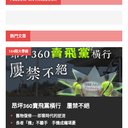
熱門文章
184期大學線
昂坪360賣飛黨橫行 屢禁不絕
舊物復修──即棄時代的逆流
長者「機」不離手 手機成癮堪憂