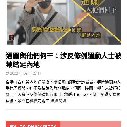
通關與他們何干：涉反修例運動人士被
禁踏足內地
2023 年 02 月 27 日
自港府宣布與內地通關後，幾個關口即時沸沸揚揚，等待過關的人
手執回鄉證，迫不及待踏入內地那端。但同一時間，卻有人被拒於
關口。因參與反修例運動而服刑出獄的Thomas，將回鄉證交給關
員後，呆立在櫃檯前兩三
繼續閱讀
FOLLOW ON FACEBOOK