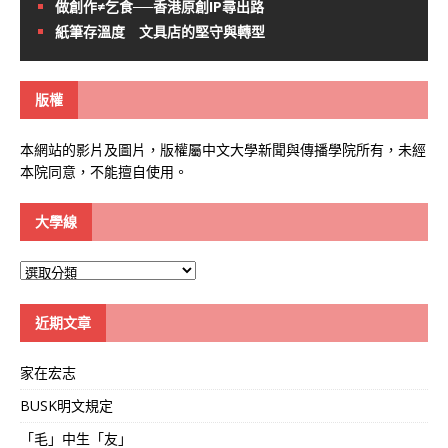
做創作≠乞食──香港原創IP尋出路
紙筆存溫度 文具店的堅守與轉型
版權
本網站的影片及圖片，版權屬中文大學新聞與傳播學院所有，未經
本院同意，不能擅自使用。
大學線
大
學
線
近期文章
家在宏志
BUSK明文規定
「毛」中生「友」