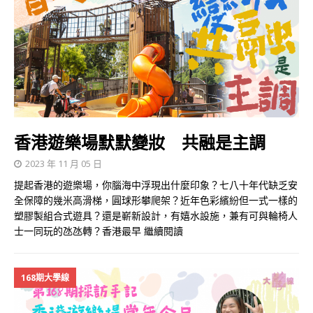
香港遊樂場默默變妝 共融是主調
2023 年 11 月 05 日
提起香港的遊樂場，你腦海中浮現出什麼印象？七八十年代缺乏安
全保障的幾米高滑梯，圓球形攀爬架？近年色彩繽紛但一式一樣的
塑膠製組合式遊具？還是嶄新設計，有嬉水設施，兼有可與輪椅人
士一同玩的氹氹轉？香港最早
繼續閱讀
168期大學線