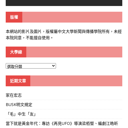
版權
本網站的影片及圖片，版權屬中文大學新聞與傳播學院所有，未經
本院同意，不能擅自使用。
大學線
大
學
線
近期文章
家在宏志
BUSK明文規定
「毛」中生「友」
當下就是黃金年代：專訪《再見UFO》導演梁栢堅、編劇江皓昕