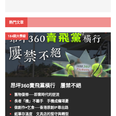
熱門文章
184期大學線
昂坪360賣飛黨橫行 屢禁不絕
舊物復修──即棄時代的逆流
長者「機」不離手 手機成癮堪憂
做創作≠乞食──香港原創IP尋出路
紙筆存溫度 文具店的堅守與轉型