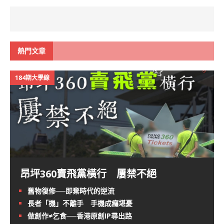
熱門文章
184期大學線
昂坪360賣飛黨橫行 屢禁不絕
舊物復修──即棄時代的逆流
長者「機」不離手 手機成癮堪憂
做創作≠乞食──香港原創IP尋出路