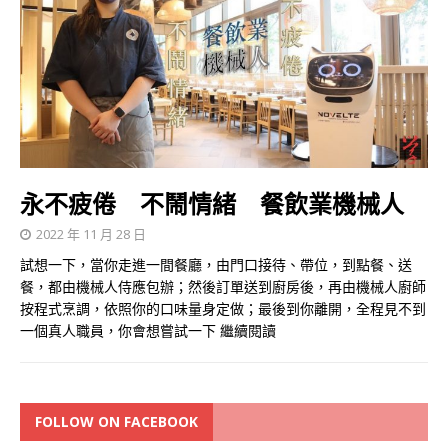
永不疲倦 不鬧情緒 餐飲業機械人
2022 年 11 月 28 日
試想一下，當你走進一間餐廳，由門口接待、帶位，到點餐、送
餐，都由機械人侍應包辦；然後訂單送到廚房後，再由機械人廚師
按程式烹調，依照你的口味量身定做；最後到你離開，全程見不到
一個真人職員，你會想嘗試一下
繼續閱讀
FOLLOW ON FACEBOOK