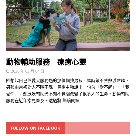
動物輔助服務 療癒心靈
2020 年 03 月 04 日
回想起自己與愛犬服務過的那位倔強男孩，羅詩韻不禁熱淚盈眶，
男孩由當初對人不瞅不睬，最後主動說出一句句「對不起」、「我
愛你」，她感嘆輔助犬不知不覺間改變了很多人的生命。動物輔助
服務在近年愈見普及，透過將
繼續閱讀
FOLLOW ON FACEBOOK