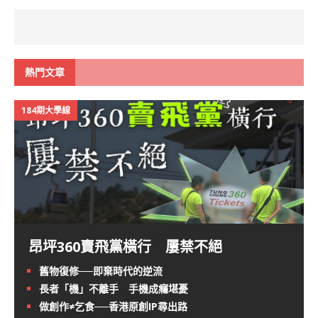
熱門文章
184期大學線
昂坪360賣飛黨橫行 屢禁不絕
舊物復修──即棄時代的逆流
長者「機」不離手 手機成癮堪憂
做創作≠乞食──香港原創IP尋出路