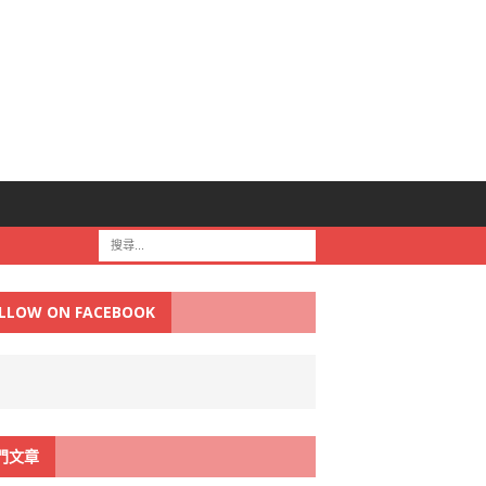
LLOW ON FACEBOOK
門文章