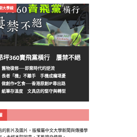
4期大學線
昂坪360賣飛黨橫行 屢禁不絕
舊物復修──即棄時代的逆流
長者「機」不離手 手機成癮堪憂
做創作≠乞食──香港原創IP尋出路
紙筆存溫度 文具店的堅守與轉型
權
站的影片及圖片，版權屬中文大學新聞與傳播學
有，未經本院同意，不能擅自使用。