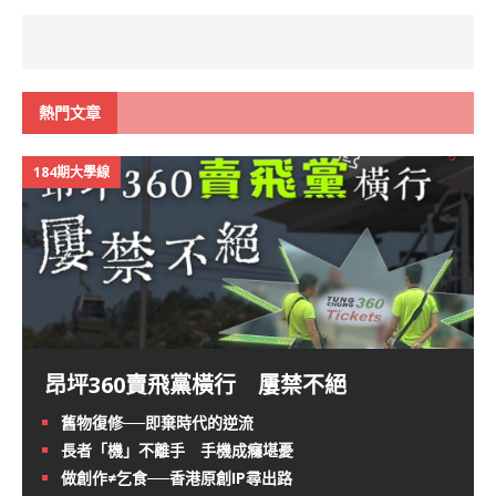
熱門文章
184期大學線
昂坪360賣飛黨橫行 屢禁不絕
舊物復修──即棄時代的逆流
長者「機」不離手 手機成癮堪憂
做創作≠乞食──香港原創IP尋出路