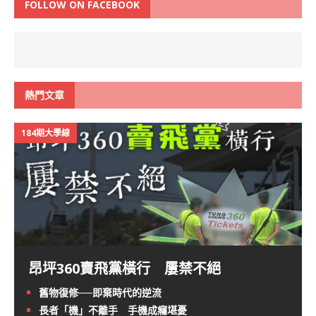
FOLLOW ON FACEBOOK
熱門文章
184期大學線
昂坪360賣飛黨橫行 屢禁不絕
舊物復修──即棄時代的逆流
長者「機」不離手 手機成癮堪憂