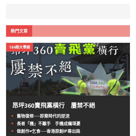
熱門文章
184期大學線
昂坪360賣飛黨橫行 屢禁不絕
舊物復修──即棄時代的逆流
長者「機」不離手 手機成癮堪憂
做創作≠乞食──香港原創IP尋出路