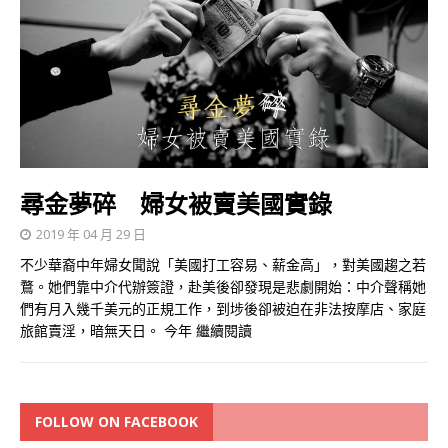
尋金夢碎 婦女被賣美國實錄
2019 年 04 月 29 日
不少華裔中年婦女聞說「美國打工容易、薪金高」，對美國趨之若
鶩。她們靠中介代辦簽證，赴美後卻發現是悲劇開始：中介聲稱她
們有月入幾千美元的正規工作，到埗後卻被迫在非法按摩店、家庭
旅館賣淫，暗無天日。 今年
繼續閱讀
FOLLOW ON FACEBOOK