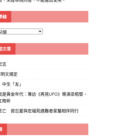
學線
期文章
宏志
K明文規定
」中生「友」
就是黃金年代：專訪《再見UFO》導演梁栢堅、
江皓昕
死亡 毋忘愛與宏福苑遇難者家屬相伴同行
尋