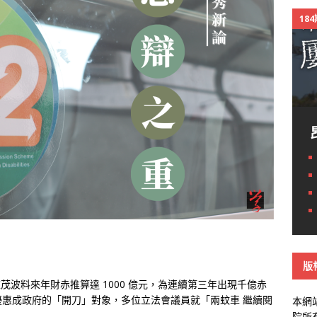
18
版
長陳茂波料來年財赤推算達 1000 億元，為連續第三年出現千億赤
優惠成政府的「開刀」對象，多位立法會議員就「兩蚊車
繼續閱
本網
院所