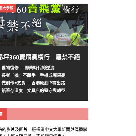
4期大學線
昂坪360賣飛黨橫行 屢禁不絕
舊物復修──即棄時代的逆流
長者「機」不離手 手機成癮堪憂
做創作≠乞食──香港原創IP尋出路
紙筆存溫度 文具店的堅守與轉型
權
站的影片及圖片，版權屬中文大學新聞與傳播學
有，未經本院同意，不能擅自使用。