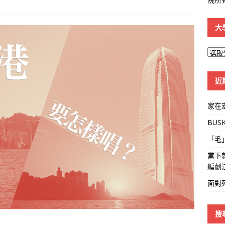
大
大
學
線
近
家在
BUS
「毛
當下
編劇
面對
搜