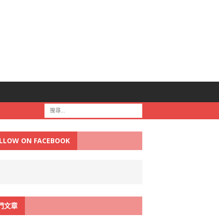
LLOW ON FACEBOOK
門文章