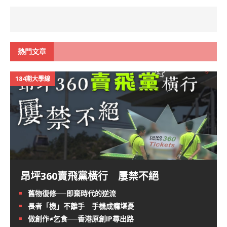
熱門文章
184期大學線
昂坪360賣飛黨橫行 屢禁不絕
舊物復修──即棄時代的逆流
長者「機」不離手 手機成癮堪憂
做創作≠乞食──香港原創IP尋出路