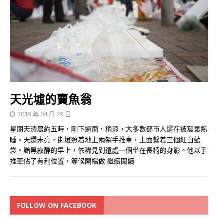
天光墟的賣魚翁
2019 年 04 月 29 日
星期天清晨約五時，剛下過雨，稍涼，大多數都市人還在被窩裏熟
睡。天還未亮，街燈照着地上兩架手推車，上面繫着三個紅白藍
袋。黯黑寂靜的早上，依稀見到遠處一個坐在長椅的身影。他以手
推車佔了有利位置，等候開檔做
繼續閱讀
FOLLOW ON FACEBOOK