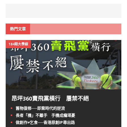
熱門文章
184期大學線
昂坪360賣飛黨橫行 屢禁不絕
舊物復修──即棄時代的逆流
長者「機」不離手 手機成癮堪憂
做創作≠乞食──香港原創IP尋出路