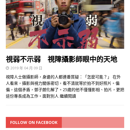
視弱不示弱 視障攝影師眼中的天地
2019 年 04 月 09 日
視障人士做攝影師，身邊的人都連番質疑：「怎麼可能？」 在外
人看來，攝影與視力關係密切，看不清就等於拍不到好照片。偏
偏，這個矛盾，鄧子朗化解了。25歲的他不僅懂影相、拍片，更把
這份專長成為工作。面對別人
繼續閱讀
FOLLOW ON FACEBOOK