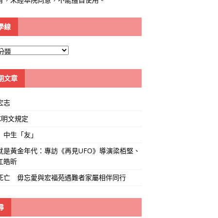
學線
期文章
宏志
K明文規定
」中生「友」
就是黃金年代：專訪《再見UFO》導演梁栢堅、
江皓昕
死亡 毋忘愛與宏福苑遇難者家屬相伴同行
尋