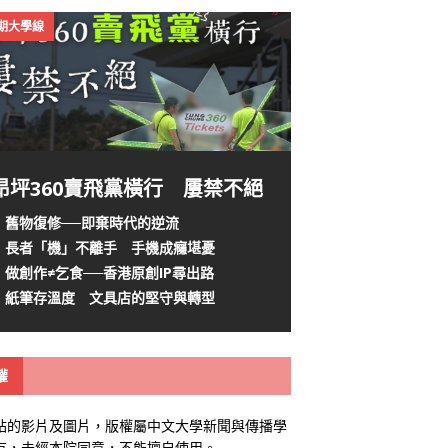
4期大學線
昂坪360賣飛黨橫行 屢禁不絕
舊物復修──即棄時代的逆流
長者「機」不離手 手機成癮堪憂
做創作≠乞食──香港原創IP尋出路
紙筆存溫度 文具店的堅守與轉型
權
站的影片及圖片，版權屬中文大學新聞與傳播學
有，未經本院同意，不能擅自使用。