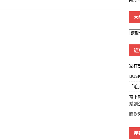
大
大
學
線
近
家在
BUS
「毛
當下
編劇
面對
搜