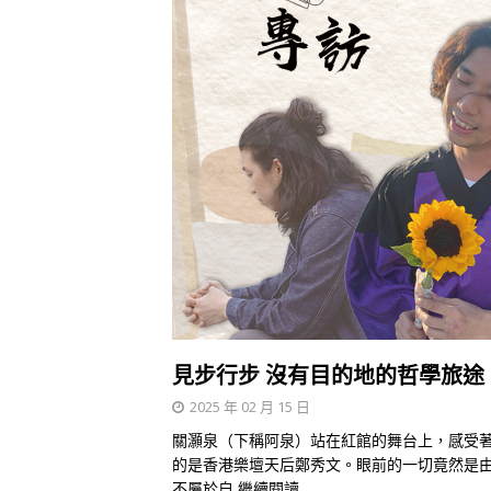
見步行步 沒有目的地的哲學旅途
2025 年 02 月 15 日
關灝泉（下稱阿泉）站在紅館的舞台上，感受
的是香港樂壇天后鄭秀文。眼前的一切竟然是
不屬於自
繼續閱讀