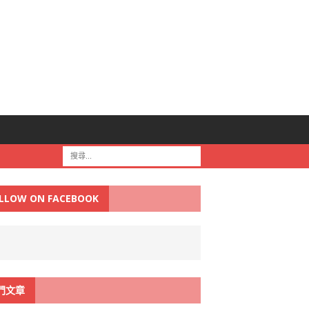
LLOW ON FACEBOOK
門文章