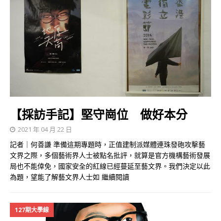
【採訪手記】堅守崗位 做好本分
2021 年 04 月 22 日
記者｜何善謙 準備這期專題時，正值建制派媒體連珠發砲攻擊藝
文界之際，多個藝術界人士被點名批評，就算是官方機構藝術發展
局也不能倖免，國家安全的紅線已經蔓延至藝文界。我們決定以此
為題，望能了解藝文界人士如
繼續閱讀
127期大學線