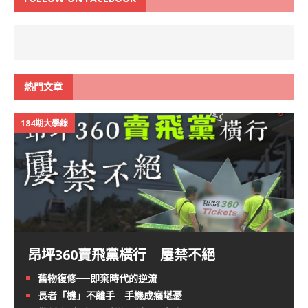
熱門文章
184期大學線
昂坪360賣飛黨橫行 屢禁不絕
舊物復修──即棄時代的逆流
長者「機」不離手 手機成癮堪憂