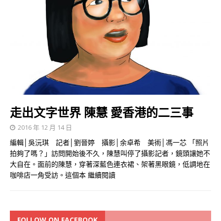
走出文字世界 陳慧 愛香港的二三事
2016 年 12 月 14 日
編輯│吳沅琪 記者│劉晉婷 攝影│余卓希 美術│馮一芯 「照片
拍夠了嗎？」訪問開始後不久，陳慧叫停了攝影記者，鏡頭讓她不
大自在。面前的陳慧，穿著深藍色連衣裙、架著黑眼鏡，低調地在
咖啡店一角受訪。這個本
繼續閱讀
FOLLOW ON FACEBOOK