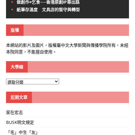
做創作≠乞食──香港原創IP尋出路
紙筆存溫度 文具店的堅守與轉型
版權
本網站的影片及圖片，版權屬中文大學新聞與傳播學院所有，未經
本院同意，不能擅自使用。
大學線
大
學
線
近期文章
家在宏志
BUSK明文規定
「毛」中生「友」