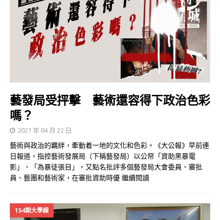
藝發局受抨擊 藝術還容得下政治色彩
嗎？
2021 年 04 月 22 日
藝術與政治的羈絆，牽動着一地的文化和色彩。《大公報》早前連
日報道，指控藝術發展局（下稱藝發局）以公帑「資助黑暴電
影」、「為暴徒張目」，又點名批評多個藝發局大會委員、審批
員、藝團和藝術家，在審批資助時優
繼續閱讀
154期大學線