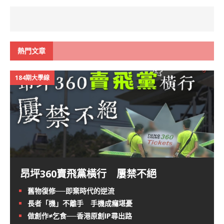
熱門文章
184期大學線
昂坪360賣飛黨橫行 屢禁不絕
舊物復修──即棄時代的逆流
長者「機」不離手 手機成癮堪憂
做創作≠乞食──香港原創IP尋出路