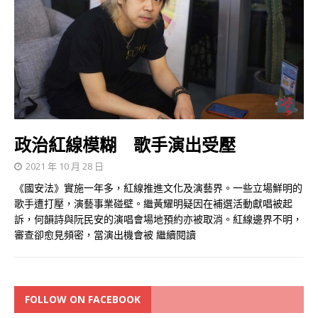
政治紅線模糊 歌手演出受壓
2021 年 10 月 28 日
《國安法》實施一年多，紅線推進文化及演藝界。一些立場鮮明的
歌手遭打壓，演藝事業碰壁。繼黃耀明疑因在補選活動獻唱被起
訴，何韻詩與阮民安的演唱會場地預約亦被取消。紅線邊界不明，
審查卻愈見頻密，當演出機會被
繼續閱讀
FOLLOW ON FACEBOOK