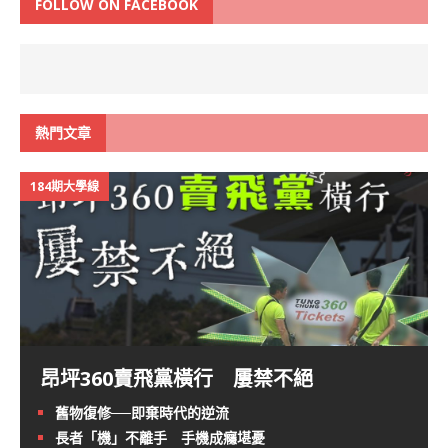
FOLLOW ON FACEBOOK
熱門文章
184期大學線
昂坪360賣飛黨橫行 屢禁不絕
舊物復修──即棄時代的逆流
長者「機」不離手 手機成癮堪憂