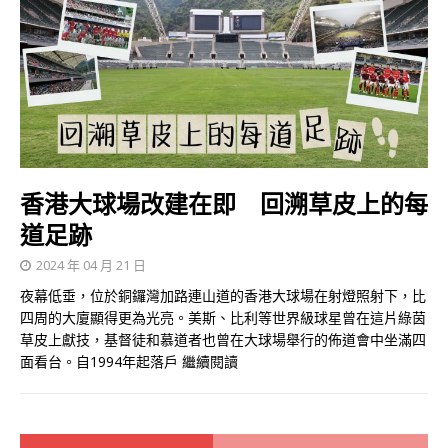
香港大球場改建在即 回溯草皮上的每
道足跡
2024 年 04 月 21 日
夜幕低垂，位於銅鑼灣加路連山道的香港大球場在射燈照射下，比
四周的大廈顯得更為光亮。美斯、比利等世界級球星曾在這片綠茵
草皮上獻技，基督徒和慕道者也曾在大球場舉行的佈道會中坐滿四
面看台。自1994年起落戶
繼續閱讀