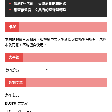
做創作≠乞食──香港原創IP尋出路
紙筆存溫度 文具店的堅守與轉型
版權
本網站的影片及圖片，版權屬中文大學新聞與傳播學院所有，未經
本院同意，不能擅自使用。
大學線
大
學
線
近期文章
家在宏志
BUSK明文規定
「毛」中生「友」