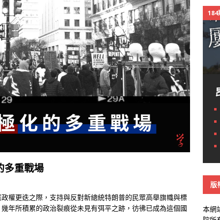
18
的多重戰場
版
黨政權更迭之際，支持與反對新總統特朗普的民眾高舉旗幟與標
，幾年所積累的政治裂痕從未見有弭平之跡，彷彿已成為這個國
本網
院所