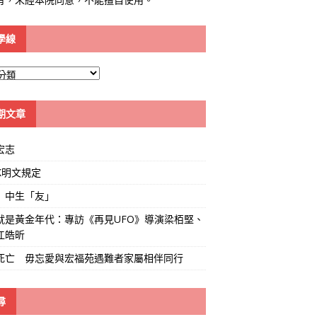
學線
期文章
宏志
K明文規定
」中生「友」
就是黃金年代：專訪《再見UFO》導演梁栢堅、
江皓昕
死亡 毋忘愛與宏福苑遇難者家屬相伴同行
尋