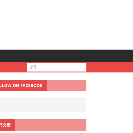
LLOW ON FACEBOOK
門文章