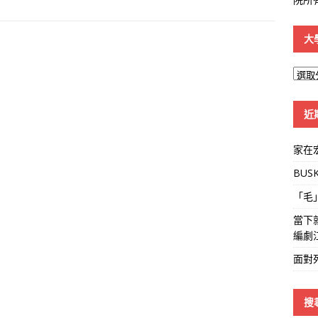
大
大
學
線
近
家在
BUS
「毛
當下
編劇
面對
搜