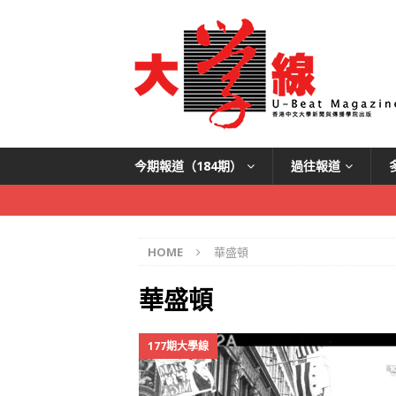
今期報道（184期）
過往報道
HOME
華盛頓
華盛頓
177期大學線