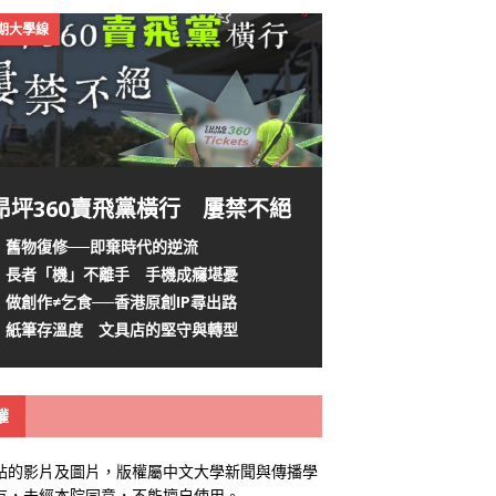
4期大學線
昂坪360賣飛黨橫行 屢禁不絕
舊物復修──即棄時代的逆流
長者「機」不離手 手機成癮堪憂
做創作≠乞食──香港原創IP尋出路
紙筆存溫度 文具店的堅守與轉型
權
站的影片及圖片，版權屬中文大學新聞與傳播學
有，未經本院同意，不能擅自使用。