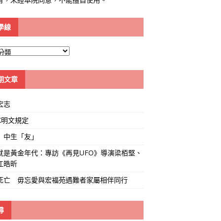
學線
期文章
宏志
K明文規定
」中生「友」
就是黃金年代：專訪《再見UFO》導演梁栢堅、
江皓昕
死亡 毋忘愛與宏福苑遇難者家屬相伴同行
尋