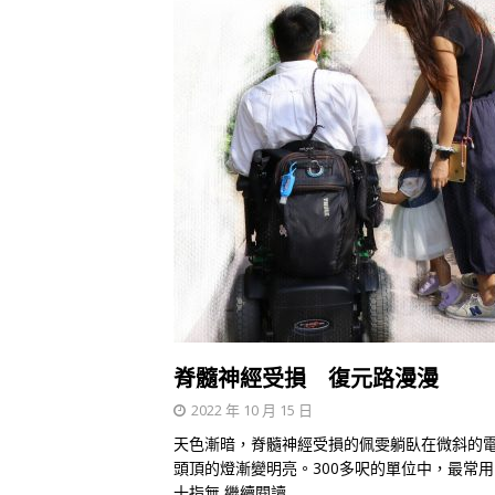
脊髓神經受損 復元路漫漫
2022 年 10 月 15 日
天色漸暗，脊髓神經受損的佩雯躺臥在微斜的
頭頂的燈漸變明亮。300多呎的單位中，最常
十指無
繼續閱讀