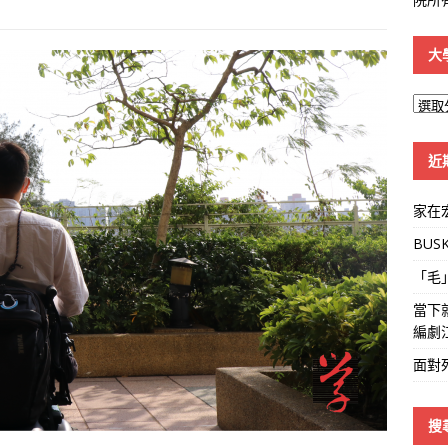
大
大
學
線
近
家在
BUS
「毛
當下
編劇
面對
搜