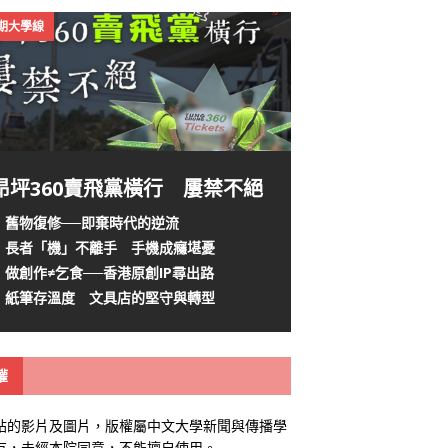
4期大學線
昂坪360賣飛黨橫行 屢禁不絕
舊物復修──即棄時代的逆流
長者「機」不離手 手機成癮堪憂
做創作≠乞食──香港原創IP尋出路
紙筆存溫度 文具店的堅守與轉型
權
站的影片及圖片，版權屬中文大學新聞與傳播學
有，未經本院同意，不能擅自使用。