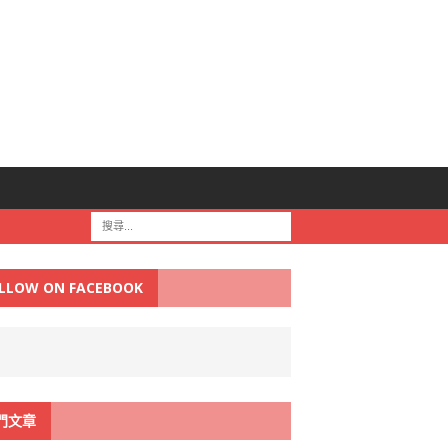
LLOW ON FACEBOOK
門文章