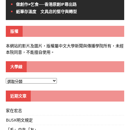
做創作≠乞食──香港原創IP尋出路
紙筆存溫度 文具店的堅守與轉型
版權
本網站的影片及圖片，版權屬中文大學新聞與傳播學院所有，未經
本院同意，不能擅自使用。
大學線
大
學
線
近期文章
家在宏志
BUSK明文規定
「毛」中生「友」