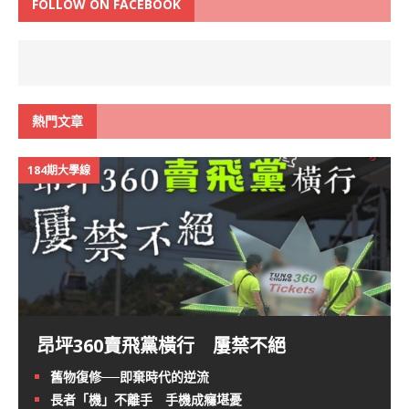
FOLLOW ON FACEBOOK
熱門文章
184期大學線
昂坪360賣飛黨橫行 屢禁不絕
舊物復修──即棄時代的逆流
長者「機」不離手 手機成癮堪憂