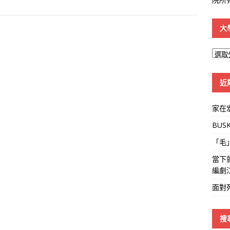
大
大
學
線
近
家在
BUS
「毛
當下
編劇
面對
搜