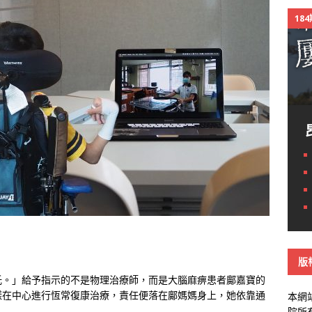
18
版
托。」給予指示的不是物理治療師，而是大腦麻痹患者鄺嘉寶的
樣在中心進行恆常復康治療，責任便落在鄺媽媽身上，她依靠通
本網
院所