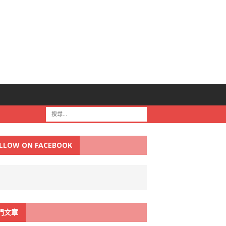
LLOW ON FACEBOOK
門文章