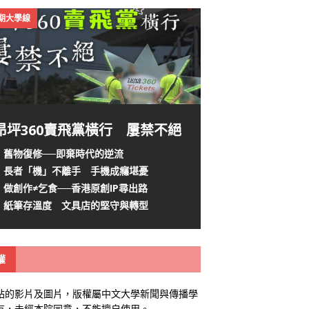
4期大學線
昂坪360賣飛黨橫行 屢禁不絕
舊物復修──即棄時代的逆流
長者「機」不離手 手機成癮堪憂
做創作≠乞食──香港原創IP尋出路
紙筆存溫度 文具店的堅守與轉型
權
站的影片及圖片，版權屬中文大學新聞與傳播學
有，未經本院同意，不能擅自使用。