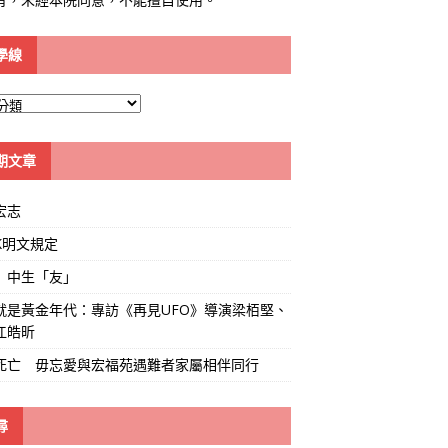
學線
期文章
宏志
K明文規定
」中生「友」
就是黃金年代：專訪《再見UFO》導演梁栢堅、
江皓昕
死亡 毋忘愛與宏福苑遇難者家屬相伴同行
尋