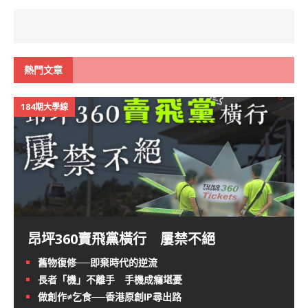
熱門文章
184期大學線
昂坪360賣飛黨橫行 屢禁不絕
舊物復修──即棄時代的逆流
長者「機」不離手 手機成癮堪憂
做創作≠乞食──香港原創IP尋出路