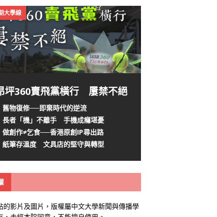
4期大學線
昂坪360賣飛黨橫行 屢禁不絕
舊物復修──即棄時代的逆流
長者「機」不離手 手機成癮堪憂
做創作≠乞食──香港原創IP尋出路
紙筆存溫度 文具店的堅守與轉型
權
站的影片及圖片，版權屬中文大學新聞與傳播學
有，未經本院同意，不能擅自使用。