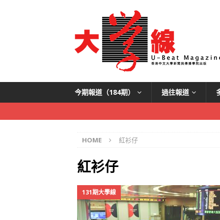
今期報道（184期）
過往報道
HOME
紅衫仔
紅衫仔
131期大學線