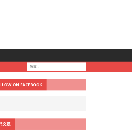
LLOW ON FACEBOOK
門文章