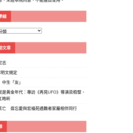
學線
期文章
宏志
K明文規定
」中生「友」
就是黃金年代：專訪《再見UFO》導演梁栢堅、
江皓昕
死亡 毋忘愛與宏福苑遇難者家屬相伴同行
尋