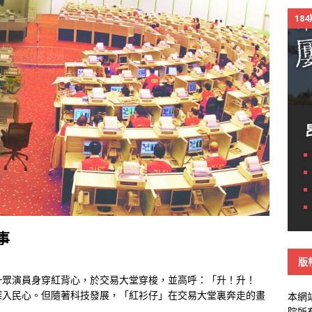
18
事
版
一眾演員身穿紅背心，於交易大堂穿梭，並高呼：「升！升！
深入民心。但隨著科技發展，「紅衫仔」在交易大堂裏奔走的畫
本網
院所