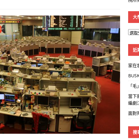
大
大
學
線
近
家在
BUS
「毛
當下
編劇
面對
搜