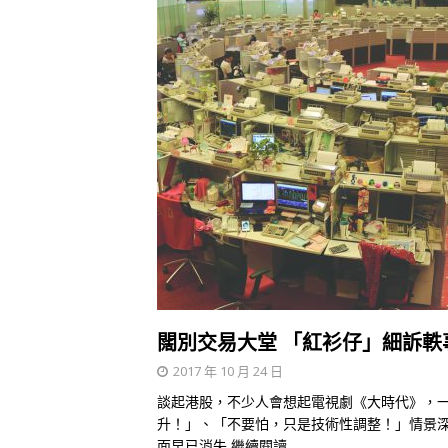
闊別交易大堂 「紅衫仔」細訴軼
2017 年 10 月 24 日
談起港股，不少人會想起電視劇《大時代》，
升！」、「不要怕，只是技術性調整！」情景
面早已消失
繼續閱讀