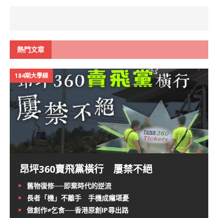
熱門文章
184期大學線
昂坪360賣飛黨橫行 屢禁不絕
舊物復修──即棄時代的逆流
長者「機」不離手 手機成癮堪憂
做創作≠乞食──香港原創IP尋出路