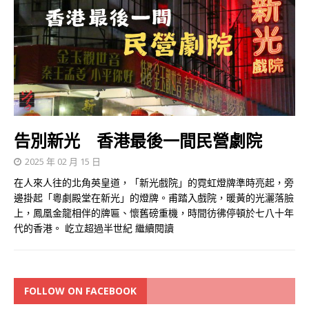
告別新光 香港最後一間民營劇院
2025 年 02 月 15 日
在人來人往的北角英皇道，「新光戲院」的霓虹燈牌準時亮起，旁
邊掛起「粵劇殿堂在新光」的燈牌。甫踏入戲院，暖黃的光灑落臉
上，鳳凰金龍相伴的牌匾、懷舊磅重機，時間彷彿停頓於七八十年
代的香港。 屹立超過半世紀
繼續閱讀
FOLLOW ON FACEBOOK