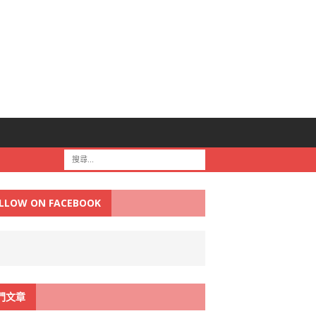
LLOW ON FACEBOOK
門文章