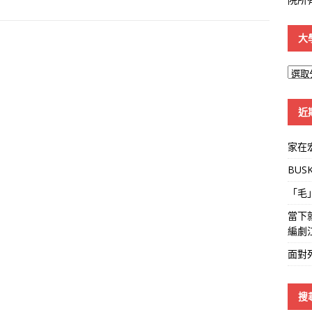
大
大
學
線
近
家在
BUS
「毛
當下
編劇
面對
搜