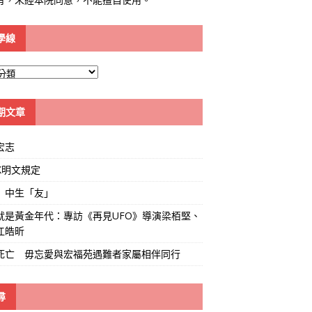
學線
期文章
宏志
K明文規定
」中生「友」
就是黃金年代：專訪《再見UFO》導演梁栢堅、
江皓昕
死亡 毋忘愛與宏福苑遇難者家屬相伴同行
尋