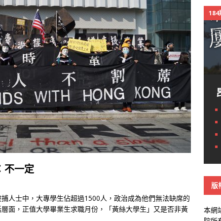
18
：不一定
版
捕人士中，大專學生佔超過1500人，政治成為他們無法缺席的
活層面，正值大學畢業生求職月份，「黃絲大學生」又是否非黃
本網
院所