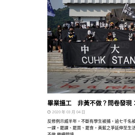
畢業搵工 非黃不做？問卷發現
2020 年 03 月 04 日
反修例示威半年，不斷有學生被捕，逾七千名被
一課。罷課、罷買、罷食，黃藍之爭延伸至生
不做
繼續閱讀