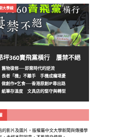
4期大學線
昂坪360賣飛黨橫行 屢禁不絕
舊物復修──即棄時代的逆流
長者「機」不離手 手機成癮堪憂
做創作≠乞食──香港原創IP尋出路
紙筆存溫度 文具店的堅守與轉型
權
站的影片及圖片，版權屬中文大學新聞與傳播學
有，未經本院同意，不能擅自使用。