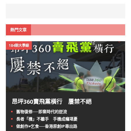
熱門文章
184期大學線
昂坪360賣飛黨橫行 屢禁不絕
舊物復修──即棄時代的逆流
長者「機」不離手 手機成癮堪憂
做創作≠乞食──香港原創IP尋出路