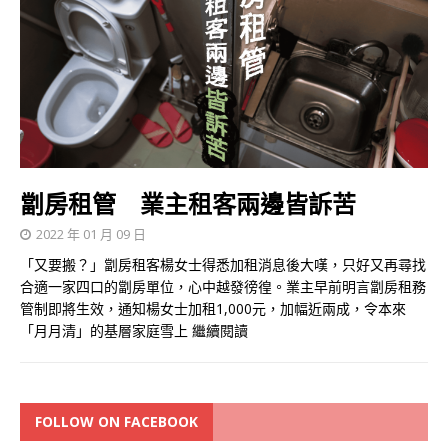
劏房租管 業主租客兩邊皆訴苦
2022 年 01 月 09 日
「又要搬？」劏房租客楊女士得悉加租消息後大嘆，只好又再尋找
合適一家四口的劏房單位，心中越發徬徨。業主早前明言劏房租務
管制即將生效，通知楊女士加租1,000元，加幅近兩成，令本來
「月月清」的基層家庭雪上
繼續閱讀
FOLLOW ON FACEBOOK