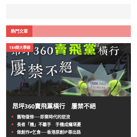
熱門文章
184期大學線
昂坪360賣飛黨橫行 屢禁不絕
舊物復修──即棄時代的逆流
長者「機」不離手 手機成癮堪憂
做創作≠乞食──香港原創IP尋出路