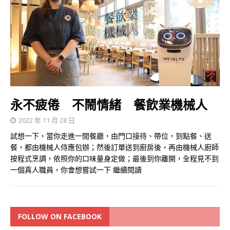
永不疲倦 不鬧情緒 餐飲業機械人
2022 年 11 月 28 日
試想一下，當你走進一間餐廳，由門口接待、帶位，到點餐、送
餐，都由機械人侍應包辦；然後訂單送到廚房後，再由機械人廚師
按程式烹調，依照你的口味量身定做；最後到你離開，全程見不到
一個真人職員，你會想嘗試一下
繼續閱讀
FOLLOW ON FACEBOOK