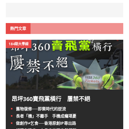
熱門文章
184期大學線
昂坪360賣飛黨橫行 屢禁不絕
舊物復修──即棄時代的逆流
長者「機」不離手 手機成癮堪憂
做創作≠乞食──香港原創IP尋出路