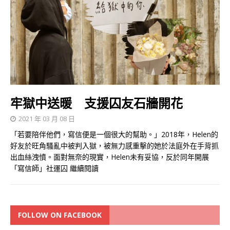
牢獄中送暖 支援囚友石牆開花
2021 年 03 月 08 日
「若要陪伴他們，寫信便是一個很大的幫助。」2018年，Helen的
好友於旺角騷亂中被判入獄，被無力感重擊的她於法庭外在手背抓
出血絲洩憤。面對無奈的現實，Helen未有妥協，反於同年開展
「寫信師」社運囚
繼續閱讀
FOLLOW ON FACEBOOK