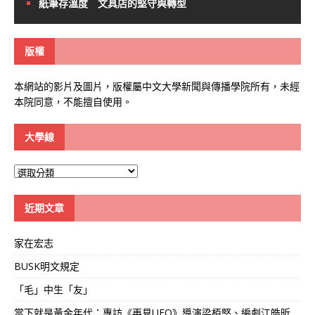
紙筆存溫度 文具店的堅守與轉型
版權
本網站的影片及圖片，版權屬中文大學新聞與傳播學院所有，未經
本院同意，不能擅自使用。
大學線
大
學
線
近期文章
家在宏志
BUSK明文規定
「毛」中生「友」
當下就是黃金年代：專訪《再見UFO》導演梁栢堅、編劇江皓昕