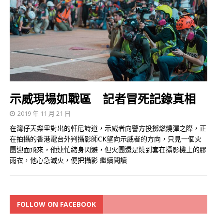
示威現場如戰區 記者冒死記錄真相
2019 年 11 月 21 日
在灣仔天樂里對出的軒尼詩道，示威者向警方投擲燃燒彈之際，正
在拍攝的香港電台外判攝影師CK望向示威者的方向，只見一個火
團迎面飛來，他連忙縮身閃避，但火團還是燒到套在攝影機上的膠
雨衣，他心急滅火，便把攝影
繼續閱讀
FOLLOW ON FACEBOOK