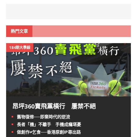
熱門文章
184期大學線
昂坪360賣飛黨橫行 屢禁不絕
舊物復修──即棄時代的逆流
長者「機」不離手 手機成癮堪憂
做創作≠乞食──香港原創IP尋出路